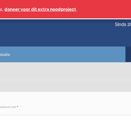
a,
doneer voor dit extra noodproject
.
Sinds 2
isatie
markeerd met
*