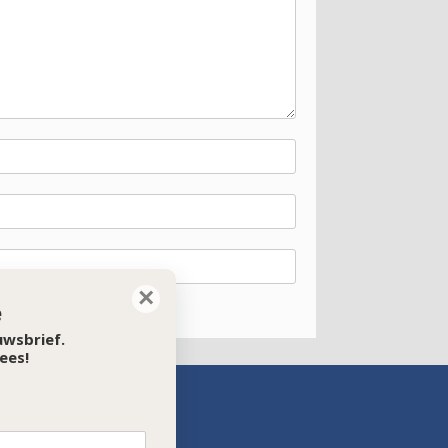
×
e
euwsbrief.
ees!