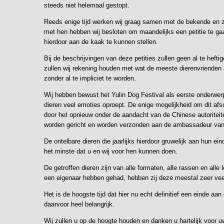
steeds niet helemaal gestopt.
Reeds enige tijd werken wij graag samen met de bekende en 
met hen hebben wij besloten om maandelijks een petitie te ga
hierdoor aan de kaak te kunnen stellen.
Bij de beschrijvingen van deze petities zullen geen al te heft
zullen wij rekening houden met wat de meeste dierenvrienden
zonder al te impliciet te worden.
Wij hebben bewust het Yulin Dog Festival als eerste onderwerp
dieren veel emoties oproept. De enige mogelijkheid om dit af
door het opnieuw onder de aandacht van de Chinese autoriteit
worden gericht en worden verzonden aan de ambassadeur van
De ontelbare dieren die jaarlijks hierdoor gruwelijk aan hun e
het minste dat u en wij voor hen kunnen doen.
De getroffen dieren zijn van alle formaten, alle rassen en alle
een eigenaar hebben gehad, hebben zij deze meestal zeer veel
Het is de hoogste tijd dat hier nu echt definitief een einde a
daarvoor heel belangrijk.
Wij zullen u op de hoogte houden en danken u hartelijk voor u