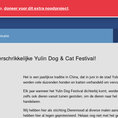
a,
doneer voor dit extra noodproject
.
Sinds 2009 meer dan 1 
isatie
rschrikkelijke Yulin Dog & Cat Festival!
Het is een jaarlijkse traditie in China, dat in juni in de stad Y
worden vele duizenden honden en katten verhandeld om verv
Elk jaar wanneer het Yulin Dog Festival dichterbij komt, word
zelfs ook dieren vanuit tuinen gestolen, om de dieren naar he
handelaren.
Wij hebben hier als stichting Dierennood al diverse malen aa
hebben hier al tegen geprotesteerd. Helaas nog niet met het g