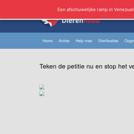
Ga
naar
Een afschuwelijke ramp in Venezuel
de
inhoud
Home
Acties
Help mee
Sterilisaties
Organ
Teken de petitie nu en stop het ve