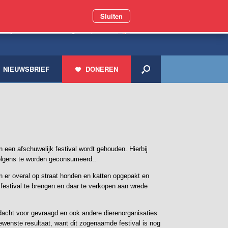
Sluiten
miljoen zwerfdieren geholpen
NIEUWSBRIEF
DONEREN
ulin een afschuwelijk festival wordt gehouden. Hierbij
olgens te worden geconsumeerd..
en er overal op straat honden en katten opgepakt en
t festival te brengen en daar te verkopen aan wrede
ndacht voor gevraagd en ook andere dierenorganisaties
ewenste resultaat, want dit zogenaamde festival is nog