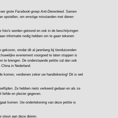
zeer grote
Facebook-groep Anti-Dierenleed
. Samen
an opstellen, om ernstige misstanden met dieren
ige foto's worden getoond en ook in de beschrijvingen
 aan informatie nodig hebben om te gaan tekenen
 gekozen, omdat dit al jarenlang bij tienduizenden
schuwelijke evenement voorgoed te laten stoppen is
en te brengen. De onderstaande petitie zal dan ook
 China in Nederland.
inde komen, verdienen zeker uw handtekening! Dit is wel
 leeftijden. Ze hebben niets verkeerd gedaan en als ze
 liefde en plezier gegeven.
an gaat komen. Uw ondertekening van deze petitie is
w steun aan deze dieren.