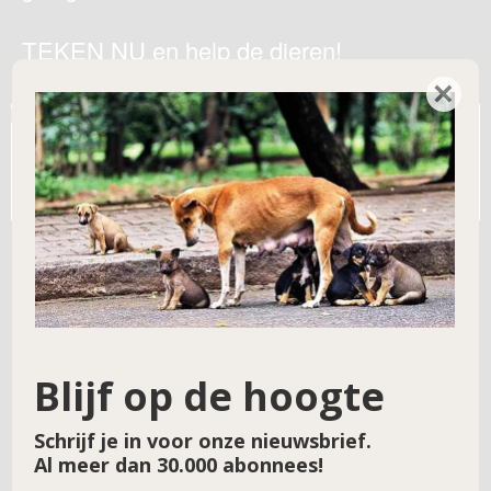
TEKEN NU en help de dieren!
×
[emailpetition id="1"]
[signaturelist id="1"]
Aantal handtekeningen zover: [signaturecount id="1"]
Streefaantal: [signaturegoal id="1"]
Blijf op de hoogte
Schrijf je in voor onze nieuwsbrief.
Al meer dan 30.000 abonnees!