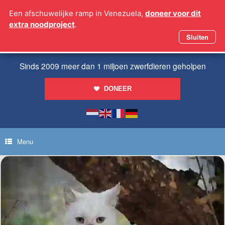
Ga
Een afschuwelijke ramp in Venezuela,
doneer voor dit
naar
extra noodproject
.
de
inhoud
Sluiten
Sinds 2009 meer dan 1 miljoen zwerfdieren geholpen
DONEER
Menu