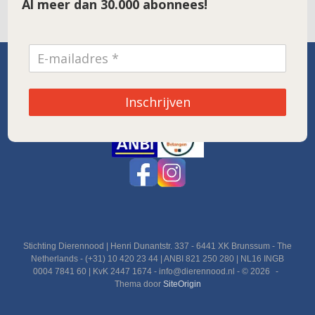
Al meer dan 30.000 abonnees!
SPONSOR VAN DE MAAND
Inschrijven
Noordwolde
Stichting Dierennood | Henri Dunantstr. 337 - 6441 XK Brunssum - The
Netherlands - (+31) 10 420 23 44 | ANBI 821 250 280 | NL16 INGB
0004 7841 60 | KvK 2447 1674 - info@dierennood.nl - © 2026
Thema door
SiteOrigin