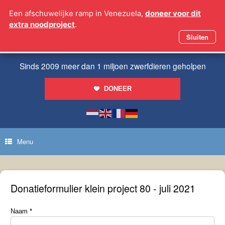
Ga
Een afschuwelijke ramp in Venezuela,
doneer voor dit
naar
extra noodproject
.
de
inhoud
Sluiten
Sinds 2009 meer dan 1 miljoen zwerfdieren geholpen
DONEER
Menu
Donatieformulier klein project 80 - juli 2021
Naam
*