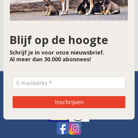
Je kan ook doneren via
Blijf op de hoogte
Paypal zonder rekening.
Schrijf je in voor onze nieuwsbrief.
Al meer dan 30.000 abonnees!
SPONSOR VAN DE MAAND
Inschrijven
Noordwolde