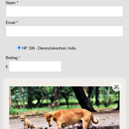
Naam
*
Email
*
HP 199 - Dierenziekenhuis India
Bedrag
*
€
×
Voltooi donatie door HIER te drukken.