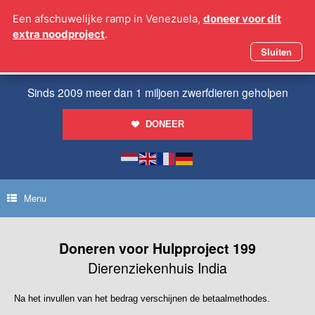
Ga
Een afschuwelijke ramp in Venezuela,
doneer voor dit
naar
extra noodproject
.
de
inhoud
Sluiten
Sinds 2009 meer dan 1 miljoen zwerfdieren geholpen
DONEER
Menu
Doneren voor Hulpproject 199
Dierenziekenhuis India
Na het invullen van het bedrag verschijnen de betaalmethodes.