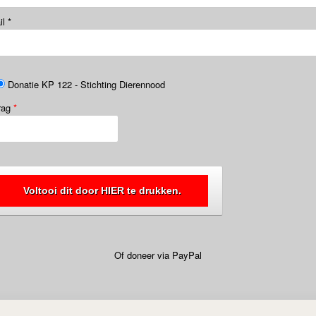
il
*
Donatie KP 122 - Stichting Dierennood
rag
*
Voltooi dit door HIER te drukken.
Of doneer via PayPal
ectpagina bekijken