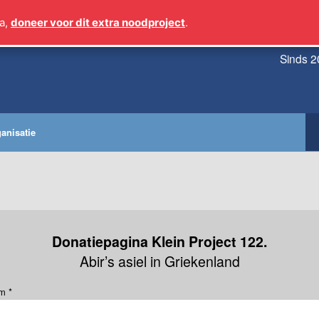
a,
doneer voor dit extra noodproject
.
Sinds 2
anisatie
Donatiepagina Klein Project 122.
Abir’s asiel in Griekenland
am
*