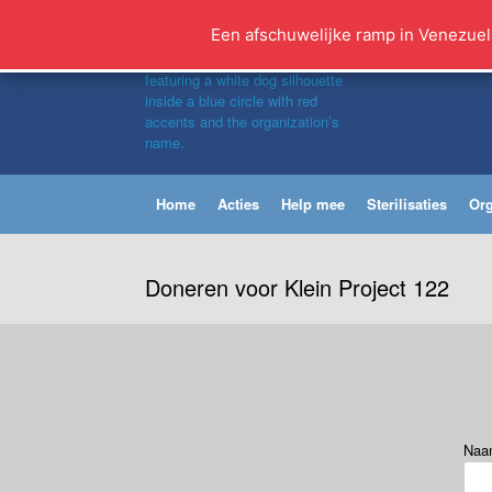
Ga
naar
Een afschuwelijke ramp in Venezuel
de
inhoud
Home
Acties
Help mee
Sterilisaties
Org
Doneren voor Klein Project 122
Na