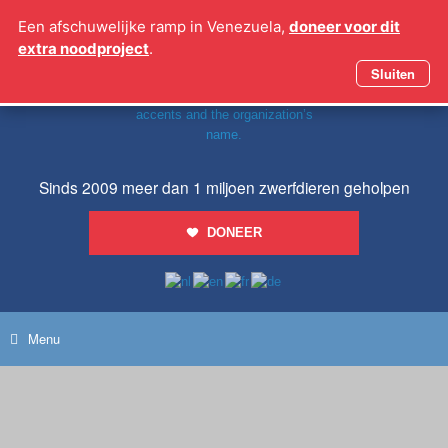
Ga
Een afschuwelijke ramp in Venezuela,
doneer voor dit
naar
extra noodproject
.
de
inhoud
Sluiten
Sinds 2009 meer dan 1 miljoen zwerfdieren geholpen
DONEER
Menu