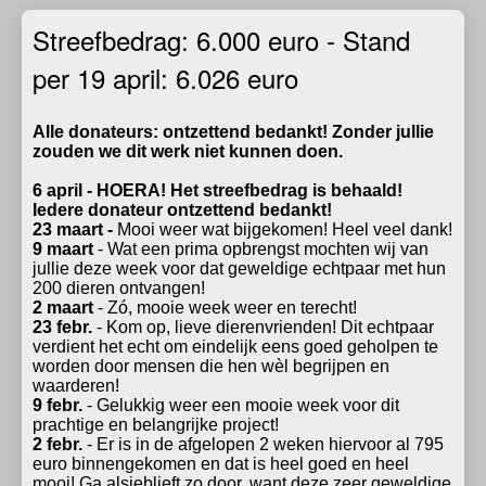
Streefbedrag: 6.000 euro - Stand
per 19 april: 6.026 euro
Alle donateurs: ontzettend bedankt! Zonder jullie
zouden we dit werk niet kunnen doen.
6 april - HOERA! Het streefbedrag is behaald!
Iedere donateur ontzettend bedankt!
23 maart -
Mooi weer wat bijgekomen! Heel veel dank!
9 maart
- Wat een prima opbrengst mochten wij van
jullie deze week voor dat geweldige echtpaar met hun
200 dieren ontvangen!
2 maart
- Zó, mooie week weer en terecht!
23 febr.
- Kom op, lieve dierenvrienden! Dit echtpaar
verdient het echt om eindelijk eens goed geholpen te
worden door mensen die hen wèl begrijpen en
waarderen!
9 febr.
- Gelukkig weer een mooie week voor dit
prachtige en belangrijke project!
2 febr.
- Er is in de afgelopen 2 weken hiervoor al 795
euro binnengekomen en dat is heel goed en heel
mooi! Ga alsjeblieft zo door, want deze zeer geweldige