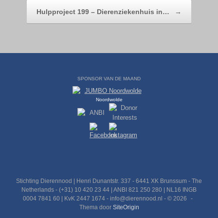
Hulpproject 199 – Dierenziekenhuis in…
→
SPONSOR VAN DE MAAND
Noordwolde
Stichting Dierennood | Henri Dunantstr. 337 - 6441 XK Brunssum - The
Netherlands - (+31) 10 420 23 44 | ANBI 821 250 280 | NL16 INGB
0004 7841 60 | KvK 2447 1674 - info@dierennood.nl - © 2026
Thema door
SiteOrigin