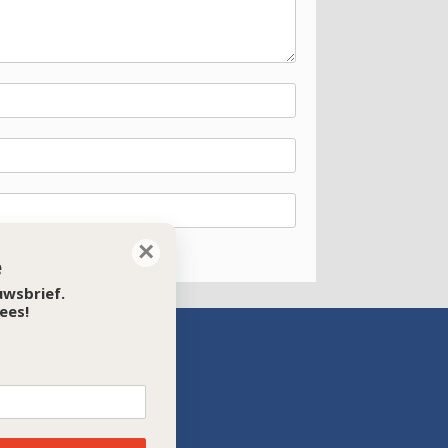
×
e
euwsbrief.
ees!