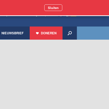
Sluiten
 miljoen zwerfdieren geholpen
NIEUWSBRIEF
DONEREN