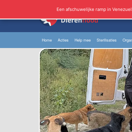
Ga
naar
Een afschuwelijke ramp in Venezuel
de
inhoud
Home
Acties
Help mee
Sterilisaties
Organ