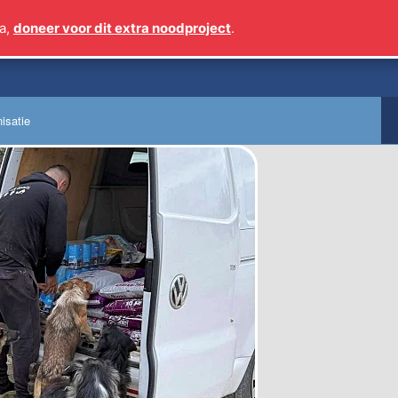
a,
doneer voor dit extra noodproject
.
Sinds 2009 meer dan 1
isatie