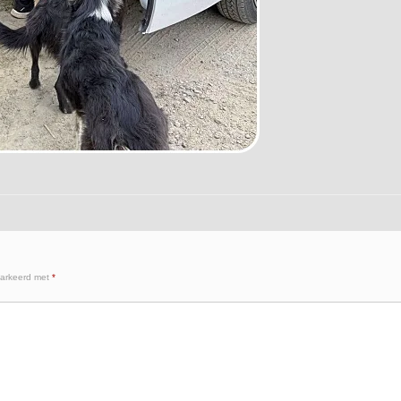
markeerd met
*