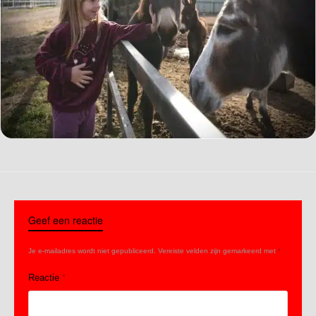
Geef een reactie
Je e-mailadres wordt niet gepubliceerd.
Vereiste velden zijn gemarkeerd met
*
Reactie
*