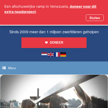
Ga
Een afschuwelijke ramp in Venezuela,
doneer voor dit
naar
extra noodproject
.
de
inhoud
Sluiten
Sinds 2009 meer dan 1 miljoen zwerfdieren geholpen
DONEER
Menu