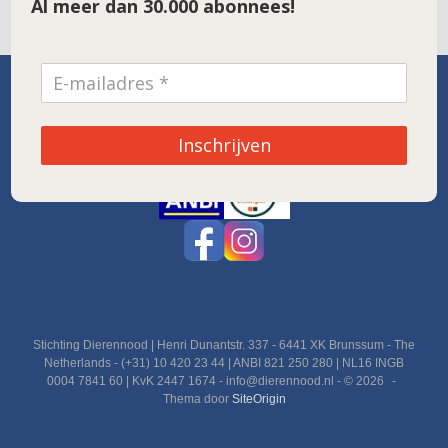
Al meer dan 30.000 abonnees!
SPONSOR VAN DE MAAND
Inschrijven
Noordwolde
Stichting Dierennood | Henri Dunantstr. 337 - 6441 XK Brunssum - The
Netherlands - (+31) 10 420 23 44 | ANBI 821 250 280 | NL16 INGB
0004 7841 60 | KvK 2447 1674 - info@dierennood.nl - © 2026
Thema door
SiteOrigin