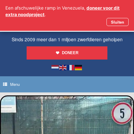
Ga
Een afschuwelijke ramp in Venezuela,
doneer voor dit
naar
extra noodproject
.
de
inhoud
Sluiten
Sinds 2009 meer dan 1 miljoen zwerfdieren geholpen
DONEER
Menu