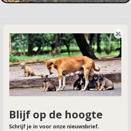
×
Geef een reactie
Je e-mailadres wordt niet gepubliceerd.
Vereiste velden zijn gemarkeerd met
*
Reactie
*
Blijf op de hoogte
Schrijf je in voor onze nieuwsbrief.
Naam
*