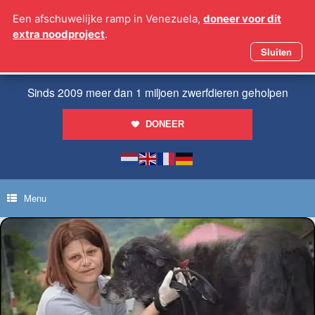
Ga
Een afschuwelijke ramp in Venezuela,
doneer voor dit
naar
extra noodproject
.
de
inhoud
Sluiten
Sinds 2009 meer dan 1 miljoen zwerfdieren geholpen
DONEER
Menu