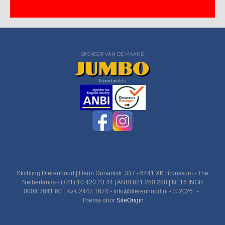
SPONSOR VAN DE MAAND
Noordwolde
Stichting Dierennood | Henri Dunantstr. 337 - 6441 XK Brunssum - The
Netherlands - (+31) 10 420 23 44 | ANBI 821 250 280 | NL16 INGB
0004 7841 60 | KvK 2447 1674 - info@dierennood.nl - © 2026
Thema door
SiteOrigin