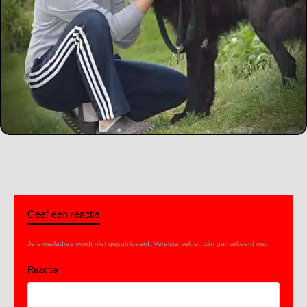
Geef een reactie
Je e-mailadres wordt niet gepubliceerd.
Vereiste velden zijn gemarkeerd met
*
Reactie
*