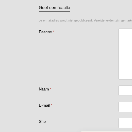
Geef een reactie
Je e-mailadres wordt niet gepubliceerd.
Vereiste velden zijn gemar
Reactie
*
Naam
*
E-mail
*
Site