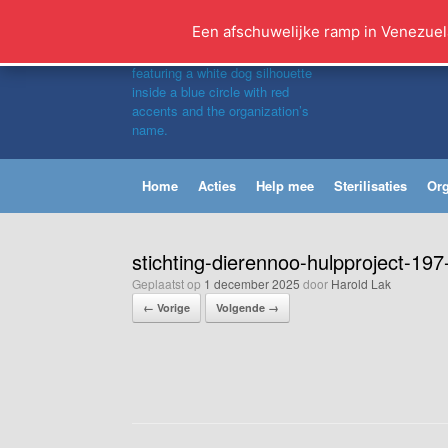
Ga
naar
Een afschuwelijke ramp in Venezuel
de
inhoud
Home
Acties
Help mee
Sterilisaties
Org
stichting-dierennoo-hulpproject-19
Geplaatst op
1 december 2025
door
Harold Lak
← Vorige
Volgende →