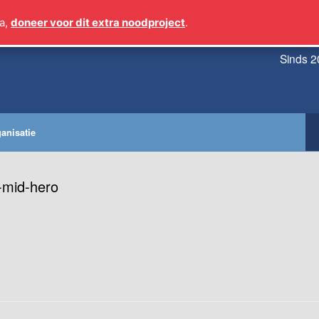
a,
doneer voor dit extra noodproject
.
Sinds 2
anisatie
7-mid-hero