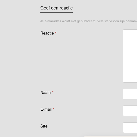
Geef een reactie
Je e-mailadres wordt niet gepubliceerd.
Vereiste velden zijn gemar
Reactie
*
Naam
*
E-mail
*
Site