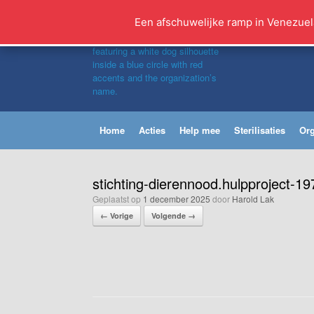
Ga
naar
Een afschuwelijke ramp in Venezuel
de
inhoud
Home
Acties
Help mee
Sterilisaties
Org
stichting-dierennood.hulpproject-19
Geplaatst op
1 december 2025
door
Harold Lak
← Vorige
Volgende →