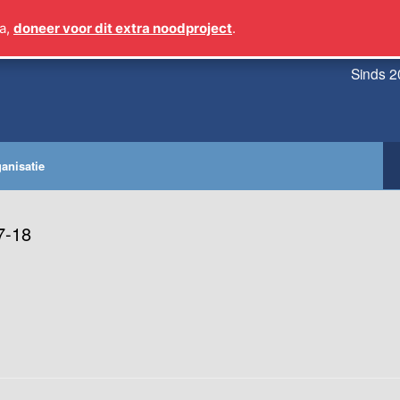
a,
doneer voor dit extra noodproject
.
Sinds 2
anisatie
7-18