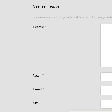
Geef een reactie
Je e-mailadres wordt niet gepubliceerd.
Vereiste velden zijn gemar
Reactie
*
Naam
*
E-mail
*
Site