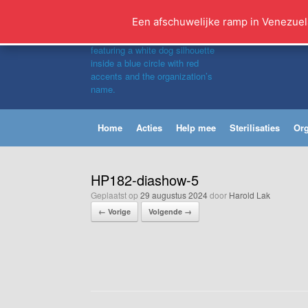
Ga
naar
Een afschuwelijke ramp in Venezuel
de
inhoud
Home
Acties
Help mee
Sterilisaties
Org
HP182-diashow-5
Geplaatst op
29 augustus 2024
door
Harold Lak
← Vorige
Volgende →