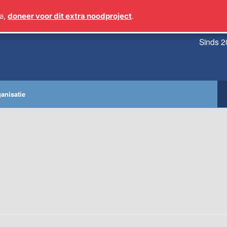
a,
doneer voor dit extra noodproject
.
Sinds 2
anisatie