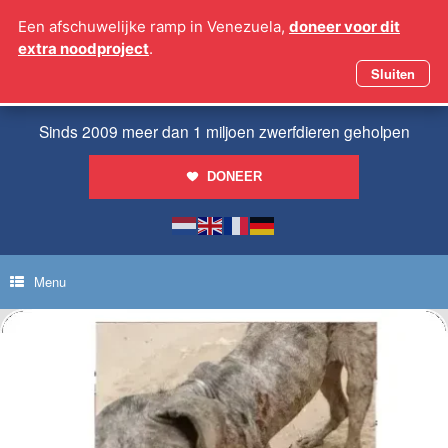
Ga
Een afschuwelijke ramp in Venezuela,
doneer voor dit
naar
extra noodproject
.
de
inhoud
Sluiten
Sinds 2009 meer dan 1 miljoen zwerfdieren geholpen
DONEER
Menu