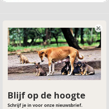
×
Geef een reactie
Je e-mailadres wordt niet gepubliceerd.
Vereiste velden zijn gemarkeerd met
*
Reactie
*
Blijf op de hoogte
Schrijf je in voor onze nieuwsbrief.
Naam
*