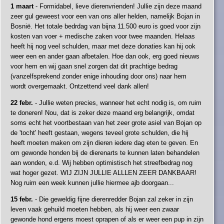
1 maart
- Formidabel, lieve dierenvrienden! Jullie zijn deze maand
zeer gul geweest voor een van ons aller helden, namelijk Bojan in
Bosnië. Het totale bedrdag van bijna 11.500 euro is goed voor zijn
kosten van voer + medische zaken voor twee maanden. Helaas
heeft hij nog veel schulden, maar met deze donaties kan hij ook
weer een en ander gaan afbetalen. Hoe dan ook, erg goed nieuws
voor hem en wij gaan snel zorgen dat dit prachtige bedrag
(vanzelfsprekend zonder enige inhouding door ons) naar hem
wordt overgemaakt. Ontzettend veel dank allen!
22 febr.
- Jullie weten precies, wanneer het echt nodig is, om ruim
te doneren! Nou, dat is zeker deze maand erg belangrijk, omdat
soms echt het voortbestaan van het zeer grote asiel van Bojan op
de 'tocht' heeft gestaan, wegens teveel grote schulden, die hij
heeft moeten maken om zijn dieren iedere dag eten te geven. En
om gewonde honden bij de dierenarts te kunnen laten behandelen
aan wonden, e.d. Wij hebben optimistisch het streefbedrag nog
wat hoger gezet. WIJ ZIJN JULLIE ALLLEN ZEER DANKBAAR!
Nog ruim een week kunnen jullie hiermee ajb doorgaan...
15 febr.
- Die geweldig fijne dierenredder Bojan zal zeker in zijn
leven vaak gehuild moeten hebben, als hij weer een zwaar
gewonde hond ergens moest oprapen of als er weer een pup in zijn