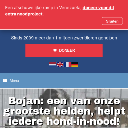
Ga
Een afschuwelijke ramp in Venezuela,
doneer voor dit
naar
extra noodproject
.
de
inhoud
Sluiten
Sinds 2009 meer dan 1 miljoen zwerfdieren geholpen
DONEER
Menu
Bojan: een van onze
grootste helden, helpt
iedere hond-in-nood!