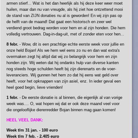
armen stierf... Wat is het dan heerlijk als hij deze keer weer moet
huilen, maar dan nu van vreugde, als hij ziet hoe ontzettend mooi
de stand van ZIJN donaties nu al is geworden! En wij zijn pas op
de helft van de maand! Dat gaat een historisch en zeer wel
verdiend groot bedrag worden voor hem en al zijn honden. Die hem
volledig vertrouwen. Dag-in-dag-uit, met of zonder eten voor hen...
8 febr.
- Wow, dit is een prachtige echte eerste week voor jullie en
onze held Bojan! Als we hem wel eens zo nu en dan wat extra's
overmaken zegt hij altijd dat wij zo belangrijk voor hem en zijn
honden zijn. Wij weten dat hij ondanks hulp van diverse kanten
nog steeds hoge schulden heeft bij zijn dierenarts en de voer-
leveranciers. Wij gunnen het hem zo dat hij eens wat geld over
heeft, voor het opknappen van zijn asiel, enz. In ieder geval een
heel goed begin, lieve vrienden!
1 febr.
- De eerste donatie is al binnen, die eigenlijk al van vorige
week was.... O, wat hopen wij dat er ook deze maand veel voor
die ongelooflijke dierenredder Bojan binnen mag gaan komen!
HEEL VEEL DANK:
Week t/m 31 jan. - 100 euro
Week t/m 7 feb. - 2.405 euro