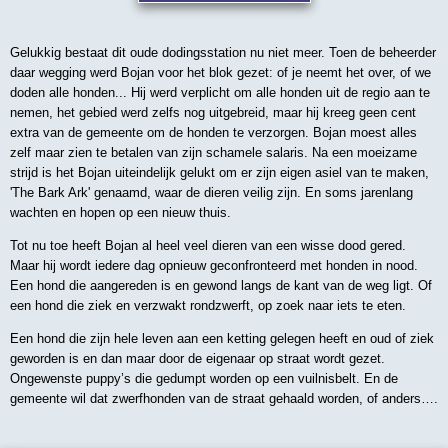
Gelukkig bestaat dit oude dodingsstation nu niet meer. Toen de beheerder
daar wegging werd Bojan voor het blok gezet: of je neemt het over, of we
doden alle honden... Hij werd verplicht om alle honden uit de regio aan te
nemen, het gebied werd zelfs nog uitgebreid, maar hij kreeg geen cent
extra van de gemeente om de honden te verzorgen. Bojan moest alles
zelf maar zien te betalen van zijn schamele salaris. Na een moeizame
strijd is het Bojan uiteindelijk gelukt om er zijn eigen asiel van te maken,
'The Bark Ark' genaamd, waar de dieren veilig zijn. En soms jarenlang
wachten en hopen op een nieuw thuis.
Tot nu toe heeft Bojan al heel veel dieren van een wisse dood gered.
Maar hij wordt iedere dag opnieuw geconfronteerd met honden in nood.
Een hond die aangereden is en gewond langs de kant van de weg ligt. Of
een hond die ziek en verzwakt rondzwerft, op zoek naar iets te eten.
Een hond die zijn hele leven aan een ketting gelegen heeft en oud of ziek
geworden is en dan maar door de eigenaar op straat wordt gezet.
Ongewenste puppy’s die gedumpt worden op een vuilnisbelt. En de
gemeente wil dat zwerfhonden van de straat gehaald worden, of anders….