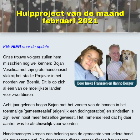
Hulpproject van de maand
februari 2021
Klik
HIER
voor de update
Onze trouwe volgers zullen hem
misschien nog wel kennen: Bojan
Veselica met zijn grote hondenasiel
vlakbij het stadje Prnjavor in het
noorden van Bosnië. Dit is op zich
al één van de moeilijkste landen
voor zwerfdieren.
Acht jaar geleden begon Bojan met het voeren van de honden in het
toenmalige 'gemeenteasiel' (eigenlijk een dodingsstation) en sindsdien is
zijn leven nooit meer hetzelfde geweest. Het immense leed dat hij daar
aantrof was te afschuwelijk voor woorden.
Hondenvangers kregen een beloning van de gemeente voor iedere hond