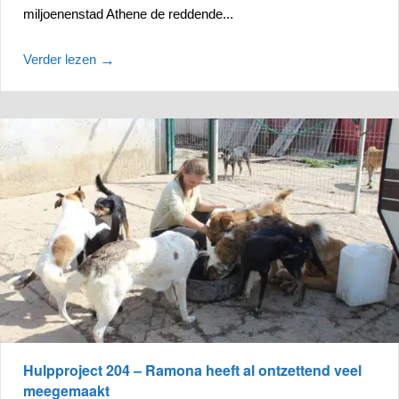
miljoenenstad Athene de reddende...
Verder lezen
→
Hulpproject 204 – Ramona heeft al ontzettend veel
meegemaakt