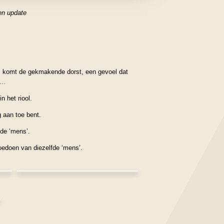
en update
rbij komt de gekmakende dorst, een gevoel dat
 …
 het riool.
g aan toe bent.
 de ‘mens’.
oedoen van diezelfde ‘mens’.