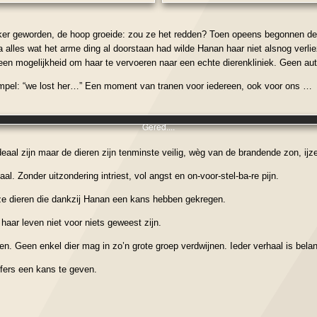
er geworden, de hoop groeide: zou ze het redden? Toen opeens begonnen de
alles wat het arme ding al doorstaan had wilde Hanan haar niet alsnog verli
geen mogelijkheid om haar te vervoeren naar een echte dierenkliniek. Geen aut
impel: “we lost her…” Een moment van tranen voor iedereen, ook voor ons …
Gered....
aal zijn maar de dieren zijn tenminste veilig, wèg van de brandende zon, ijz
l. Zonder uitzondering intriest, vol angst en on-voor-stel-ba-re pijn.
eze dieren die dankzij Hanan een kans hebben gekregen.
 haar leven niet voor niets geweest zijn.
en. Geen enkel dier mag in zo’n grote groep verdwijnen. Ieder verhaal is belan
ffers een kans te geven.