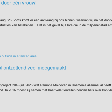
l door één vrouw!
- aug. '26 Soms komt er een aanvraag bij ons binnen, waarvan wij na het door
situaties kan betekenen… Dat is het geval bij Flora die in de miljoenenstad A
al ontzettend veel meegemaakt
roject 204 - juli 2026 Wat Ramona Moldovan in Roemenië allemaal al heeft m
d. In 2016 moest zij samen met haar vele tientallen honden hals over kop vluc