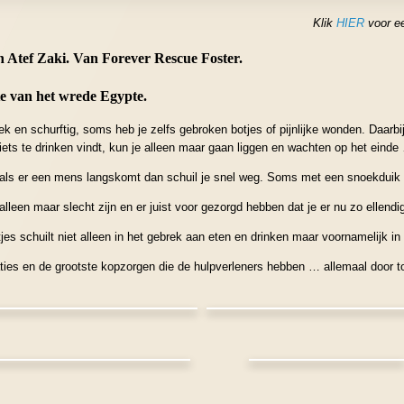
Klik
HIER
voor e
n Atef Zaki. Van Forever Rescue Foster.
tte van het wrede Egypte.
ziek en schurftig, soms heb je zelfs gebroken botjes of pijnlijke wonden. Daa
 iets te drinken vindt, kun je alleen maar gaan liggen en wachten op het einde
r als er een mens langskomt dan schuil je snel weg. Soms met een snoekduik in
lleen maar slecht zijn en er juist voor gezorgd hebben dat je er nu zo ellendi
jes schuilt niet alleen in het gebrek aan eten en drinken maar voornamelijk in
ties en de grootste kopzorgen die de hulpverleners hebben … allemaal door t