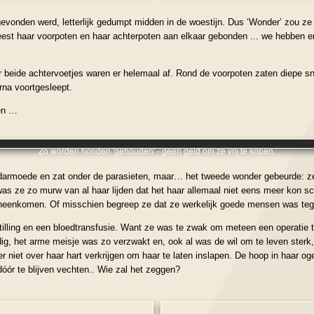
vonden werd, letterlijk gedumpt midden in de woestijn. Dus ‘Wonder’ zou ze
eest haar voorpoten en haar achterpoten aan elkaar gebonden ... we hebben er
 beide achtervoetjes waren er helemaal af. Rond de voorpoten zaten diepe sn
rna voortgesleept.
den …
Zo worden honden 'gehouden' - geen geld om ze vrij te kopen.
darmoede en zat onder de parasieten, maar… het tweede wonder gebeurde: ze 
was ze zo murw van al haar lijden dat het haar allemaal niet eens meer kon s
ch heenkomen. Of misschien begreep ze dat ze werkelijk goede mensen was t
nstilling en een bloedtransfusie. Want ze was te zwak om meteen een operati
dig, het arme meisje was zo verzwakt en, ook al was de wil om te leven sterk
 niet over haar hart verkrijgen om haar te laten inslapen. De hoop in haar o
óór te blijven vechten.. Wie zal het zeggen?