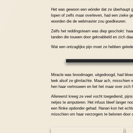
Het was gewoon een wónder dat ze überhaupt ge
lopen of zelfs maar overleven, had een zieke g
woorden die de webmaster zou goedkeuren.
Zelfs het reddingsteam was diep geschokt: haar
tanden die touwen door geknabbeld en zich daa
Wat een ontzaglijke pijn moet ze hebben gele
Miracle was broodmager, uitgedroogd, had bloe
leek alsof ze glimlachte. Maar ach, misschien 
hen haar vertrouwen en liet het maar over zi
Allereerst kreeg ze veel vocht toegediend, pij
netjes te amputeren. Het infuus bleef langer no
een flinke opdonder gehad. Hanan kon het echter
misschien om haar verzorgers te belonen door d