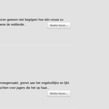
lezen gewoon niet begrijpen hoe één vrouw zo
thene de reddende...
Verder lezen
→
eegemaakt, grenst aan het ongelooflijke en lijkt
hten voor jagers die het op haar...
Verder lezen
→