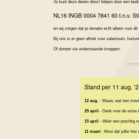
Je kunt deze dieren direct helpen door een bed
NL16 INGB 0004 7841 60 t.n.v. Stic
en wij zorgen dat je donatie echt alleen voor di
Bij ons is er geen aftrek voor salarissen, huisve
Of doneer via onderstaande knoppen:
Stand per 11 aug. '2
12 aug.
- Wauw, wat een mooie
29 april
- Dank voor de extra d
15 april
- Wéér een prachtig re
11 maart
- Mooi dat jullie hie