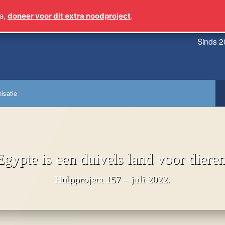
a,
doneer voor dit extra noodproject
.
Sinds 2
isatie
Egypte is een duivels land voor dieren
Hulpproject 157 – juli 2022.