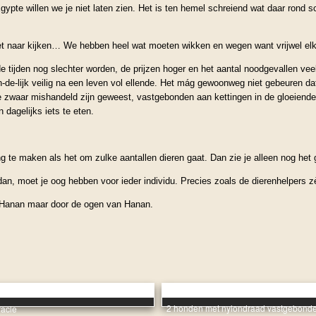
ypte willen we je niet laten zien. Het is ten hemel schreiend wat daar rond sc
et naar kijken… We hebben heel wat moeten wikken en wegen want vrijwel elk 
e tijden nog slechter worden, de prijzen hoger en het aantal noodgevallen ve
in-de-lijk veilig na een leven vol ellende. Het mág gewoonweg niet gebeuren d
ie zwaar mishandeld zijn geweest, vastgebonden aan kettingen in de gloeiende
dagelijks iets te eten.
ng te maken als het om zulke aantallen dieren gaat. Dan zie je alleen nog het 
dan, moet je oog hebben voor ieder individu. Precies zoals de dierenhelpers zè
 Hanan maar door de ogen van Hanan.
2 honden met nylondraad vastgebond
racle