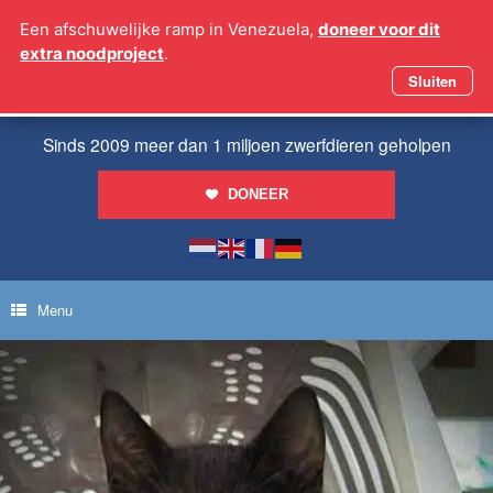
Ga
Een afschuwelijke ramp in Venezuela,
doneer voor dit
naar
extra noodproject
.
de
inhoud
Sluiten
Sinds 2009 meer dan 1 miljoen zwerfdieren geholpen
DONEER
Menu