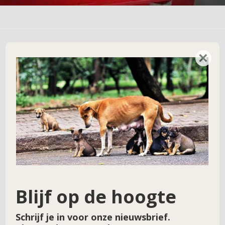
×
Geef een reactie
Je e-mailadres wordt niet gepubliceerd.
Vereiste velden zijn gemarkeerd met
*
Reactie
*
Blijf op de hoogte
Schrijf je in voor onze nieuwsbrief.
Naam
*