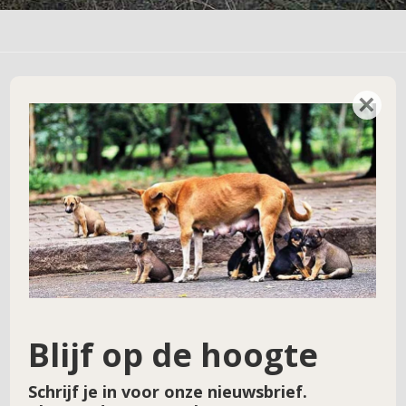
×
Geef een reactie
Je e-mailadres wordt niet gepubliceerd.
Vereiste velden zijn gemarkeerd met
*
Reactie
*
Blijf op de hoogte
Schrijf je in voor onze nieuwsbrief.
Naam
*