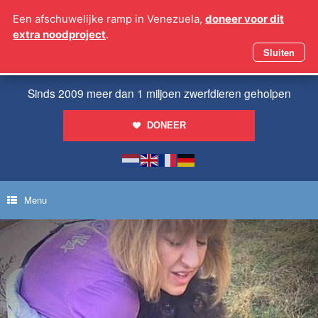
Ga
Een afschuwelijke ramp in Venezuela,
doneer voor dit
naar
extra noodproject
.
de
inhoud
Sluiten
Sinds 2009 meer dan 1 miljoen zwerfdieren geholpen
DONEER
Menu