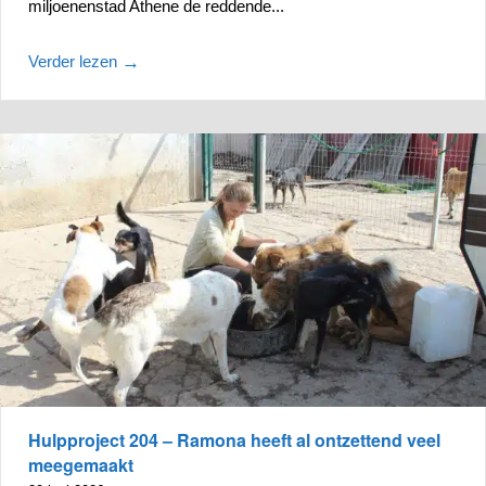
miljoenenstad Athene de reddende...
Verder lezen
→
Hulpproject 204 – Ramona heeft al ontzettend veel
meegemaakt