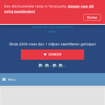
Ga
Een afschuwelijke ramp in Venezuela,
doneer voor dit
naar
extra noodproject
.
de
inhoud
Sluiten
Sinds 2009 meer dan 1 miljoen zwerfdieren geholpen
DONEER
Menu