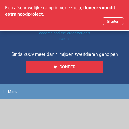
Ga
Een afschuwelijke ramp in Venezuela,
doneer voor dit
naar
extra noodproject
.
de
inhoud
Sluiten
Sinds 2009 meer dan 1 miljoen zwerfdieren geholpen
DONEER
Menu