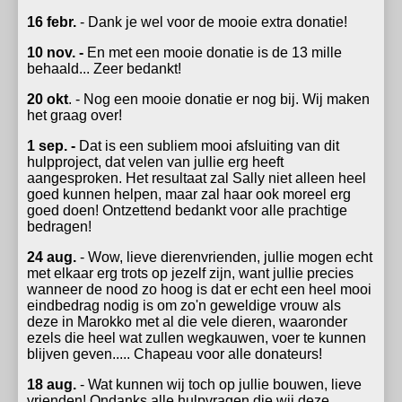
16 febr.
- Dank je wel voor de mooie extra donatie!
10 nov. -
En met een mooie donatie is de 13 mille
behaald... Zeer bedankt!
20 okt
. - Nog een mooie donatie er nog bij. Wij maken
het graag over!
1 sep. -
Dat is een subliem mooi afsluiting van dit
hulpproject, dat velen van jullie erg heeft
aangesproken. Het resultaat zal Sally niet alleen heel
goed kunnen helpen, maar zal haar ook moreel erg
goed doen! Ontzettend bedankt voor alle prachtige
bedragen!
24 aug.
- Wow, lieve dierenvrienden, jullie mogen echt
met elkaar erg trots op jezelf zijn, want jullie precies
wanneer de nood zo hoog is dat er echt een heel mooi
eindbedrag nodig is om zo'n geweldige vrouw als
deze in Marokko met al die vele dieren, waaronder
ezels die heel wat zullen wegkauwen, voer te kunnen
blijven geven..... Chapeau voor alle donateurs!
18 aug.
- Wat kunnen wij toch op jullie bouwen, lieve
vrienden! Ondanks alle hulpvragen die wij deze