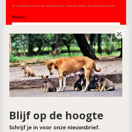
Je e-mailadres wordt niet gepubliceerd.
Vereiste velden zijn gemarkeerd met
*
Reactie
*
×
Naam
*
E-mail
*
Blijf op de hoogte
Schrijf je in voor onze nieuwsbrief.
Site