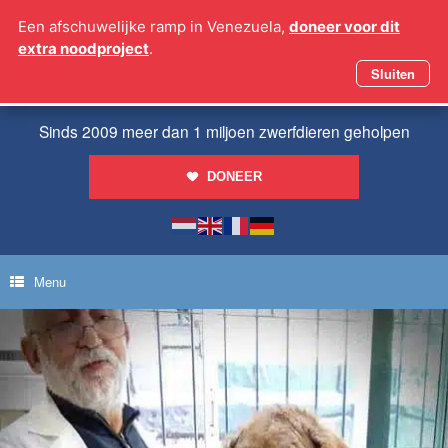
Ga
Een afschuwelijke ramp in Venezuela,
doneer voor dit
naar
extra noodproject
.
de
inhoud
Sluiten
Sinds 2009 meer dan 1 miljoen zwerfdieren geholpen
DONEER
Menu