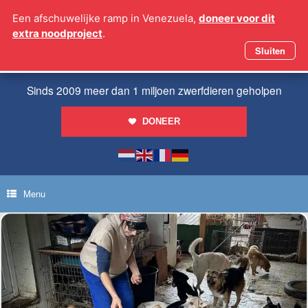
Ga
Een afschuwelijke ramp in Venezuela,
doneer voor dit
naar
extra noodproject
.
de
inhoud
Sluiten
Sinds 2009 meer dan 1 miljoen zwerfdieren geholpen
DONEER
Menu