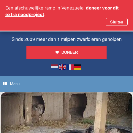
Ga
Een afschuwelijke ramp in Venezuela,
doneer voor dit
naar
extra noodproject
.
de
inhoud
Sluiten
Sinds 2009 meer dan 1 miljoen zwerfdieren geholpen
DONEER
Menu