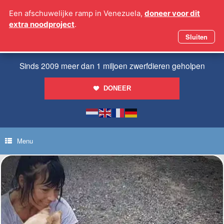
Ga
Een afschuwelijke ramp in Venezuela,
doneer voor dit
naar
extra noodproject
.
de
inhoud
Sluiten
Sinds 2009 meer dan 1 miljoen zwerfdieren geholpen
DONEER
Menu