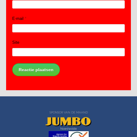
E-mail
*
Site
SPONSOR VAN DE MAAND
Noordwolde