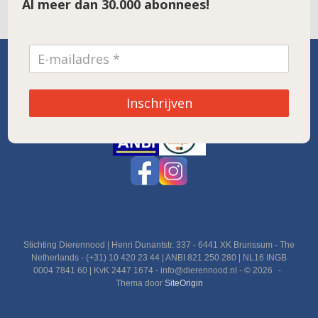
Al meer dan 30.000 abonnees!
SPONSOR VAN DE MAAND
Inschrijven
Noordwolde
Stichting Dierennood | Henri Dunantstr. 337 - 6441 XK Brunssum - The
Netherlands - (+31) 10 420 23 44 | ANBI 821 250 280 | NL16 INGB
0004 7841 60 | KvK 2447 1674 - info@dierennood.nl - © 2026
Thema door
SiteOrigin