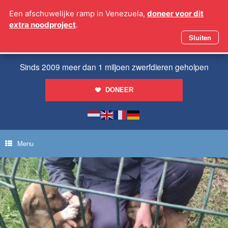
Ga
Een afschuwelijke ramp in Venezuela,
doneer voor dit
naar
extra noodproject
.
de
inhoud
Sluiten
Sinds 2009 meer dan 1 miljoen zwerfdieren geholpen
DONEER
Menu