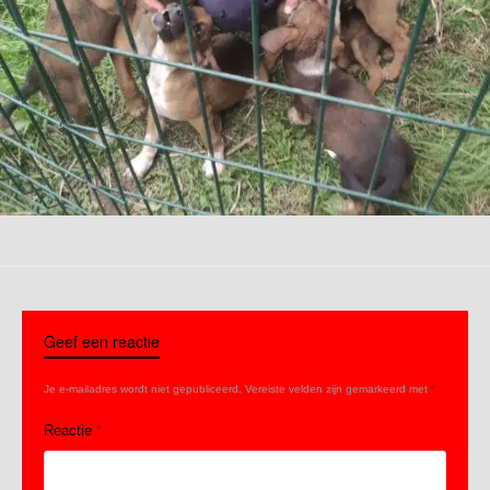
Geef een reactie
Je e-mailadres wordt niet gepubliceerd.
Vereiste velden zijn gemarkeerd met
*
Reactie
*