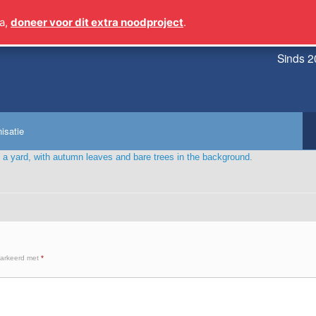
a,
doneer voor dit extra noodproject
.
Sinds 2
isatie
markeerd met
*