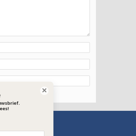
×
e
euwsbrief.
ees!