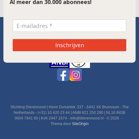
Al meer dan 30.000 abonnees!
SPONSOR VAN DE MAAND
Inschrijven
Noordwolde
Stichting Dierennood | Henri Dunantstr. 337 - 6441 XK Brunssum - The
Netherlands - (+31) 10 420 23 44 | ANBI 821 250 280 | NL16 INGB
0004 7841 60 | KvK 2447 1674 - info@dierennood.nl - © 2026
Thema door
SiteOrigin