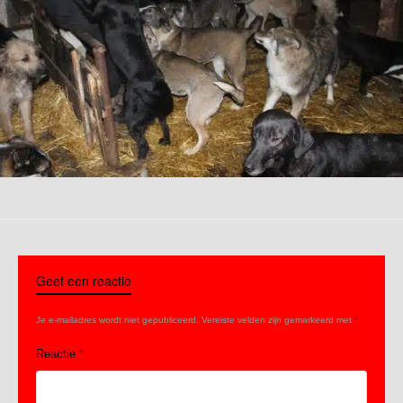
Geef een reactie
Je e-mailadres wordt niet gepubliceerd.
Vereiste velden zijn gemarkeerd met
*
Reactie
*