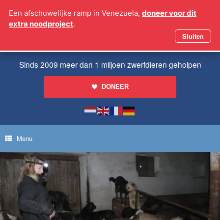
Ga
Een afschuwelijke ramp in Venezuela,
doneer voor dit
naar
extra noodproject
.
de
inhoud
Sluiten
Sinds 2009 meer dan 1 miljoen zwerfdieren geholpen
DONEER
Menu