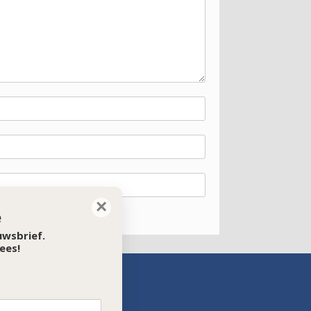
×
e
euwsbrief.
ees!