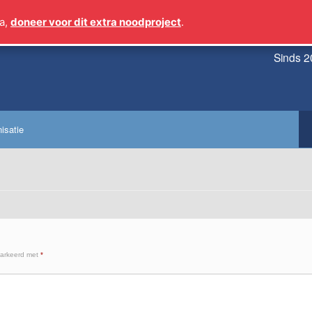
a,
doneer voor dit extra noodproject
.
Sinds 2
isatie
markeerd met
*