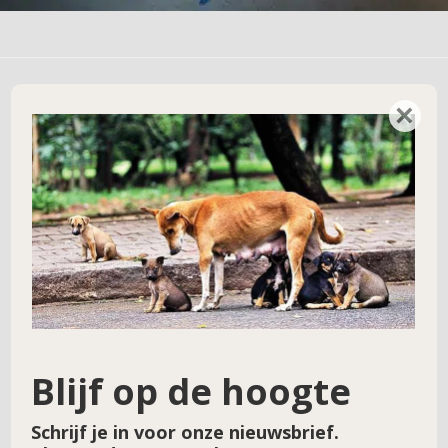
×
Geef een reactie
Je e-mailadres wordt niet gepubliceerd.
Vereiste velden zijn gemarkeerd met
*
Reactie
*
Blijf op de hoogte
Schrijf je in voor onze nieuwsbrief.
Naam
*