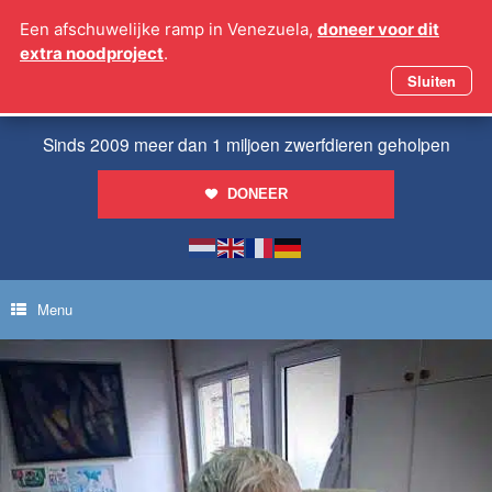
Ga
Een afschuwelijke ramp in Venezuela,
doneer voor dit
naar
extra noodproject
.
de
inhoud
Sluiten
Sinds 2009 meer dan 1 miljoen zwerfdieren geholpen
DONEER
Menu