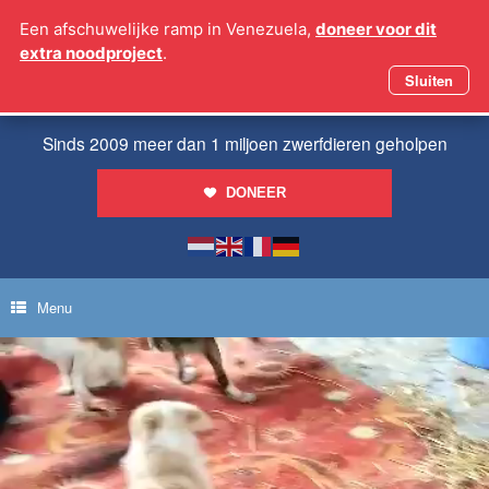
Ga
Een afschuwelijke ramp in Venezuela,
doneer voor dit
naar
extra noodproject
.
de
inhoud
Sluiten
Sinds 2009 meer dan 1 miljoen zwerfdieren geholpen
DONEER
Menu
Videospeler