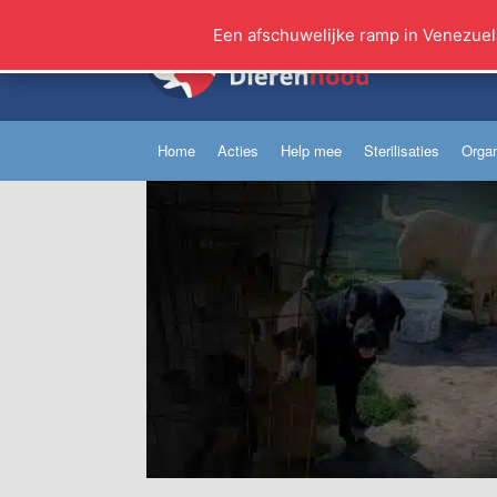
Ga
naar
Een afschuwelijke ramp in Venezuel
de
inhoud
Home
Acties
Help mee
Sterilisaties
Organ