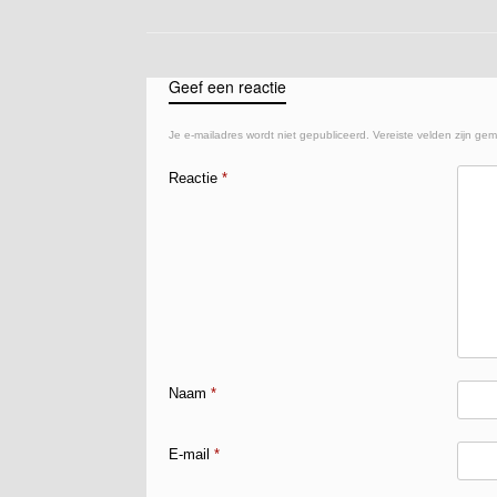
Geef een reactie
Je e-mailadres wordt niet gepubliceerd.
Vereiste velden zijn ge
Reactie
*
Naam
*
E-mail
*