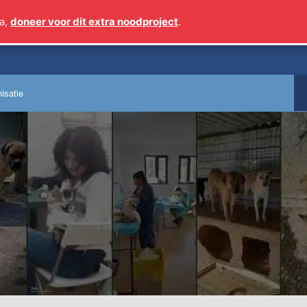
a,
doneer voor dit extra noodproject
.
Sinds 2009 meer dan 1
isatie