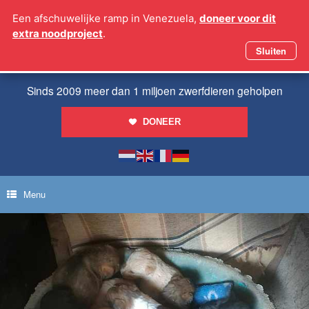
Ga
Een afschuwelijke ramp in Venezuela,
doneer voor dit
naar
extra noodproject
.
de
inhoud
Sluiten
Sinds 2009 meer dan 1 miljoen zwerfdieren geholpen
DONEER
Menu