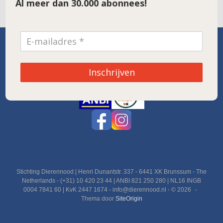
Al meer dan 30.000 abonnees!
SPONSOR VAN DE MAAND
Inschrijven
Noordwolde
Stichting Dierennood | Henri Dunantstr. 337 - 6441 XK Brunssum - The
Netherlands - (+31) 10 420 23 44 | ANBI 821 250 280 | NL16 INGB
0004 7841 60 | KvK 2447 1674 - info@dierennood.nl - © 2026
Thema door
SiteOrigin