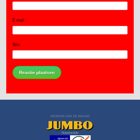
E-mail
*
Site
SPONSOR VAN DE MAAND
Noordwolde