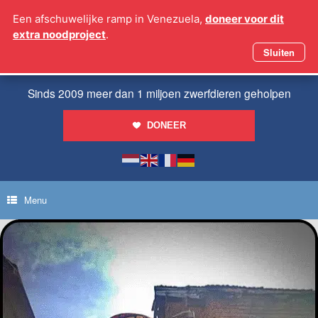
Ga
Een afschuwelijke ramp in Venezuela,
doneer voor dit
naar
extra noodproject
.
de
inhoud
Sluiten
Sinds 2009 meer dan 1 miljoen zwerfdieren geholpen
DONEER
Menu