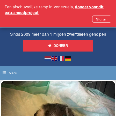
Ga
Een afschuwelijke ramp in Venezuela,
doneer voor dit
naar
extra noodproject
.
de
inhoud
Sluiten
Sinds 2009 meer dan 1 miljoen zwerfdieren geholpen
DONEER
Menu