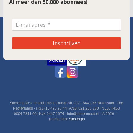
Al meer dan 30.000 abonnees!
SPONSOR VAN DE MAAND
Inschrijven
Noordwolde
Stichting Dierennood | Henri Dunantstr. 337 - 6441 XK Brunssum - The
Netherlands - (+31) 10 420 23 44 | ANBI 821 250 280 | NL16 INGB
0004 7841 60 | KvK 2447 1674 - info@dierennood.nl - © 2026
Thema door
SiteOrigin