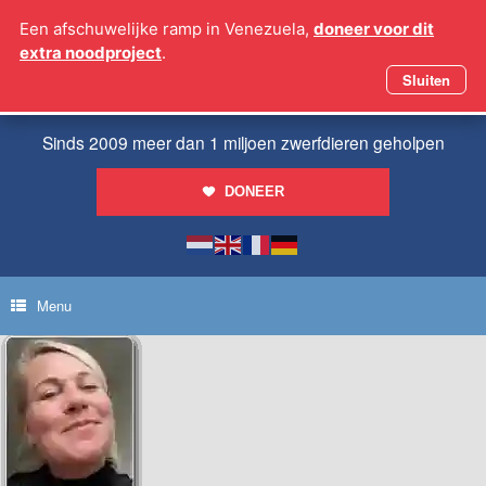
Ga
Een afschuwelijke ramp in Venezuela,
doneer voor dit
naar
extra noodproject
.
de
inhoud
Sluiten
Sinds 2009 meer dan 1 miljoen zwerfdieren geholpen
DONEER
Menu