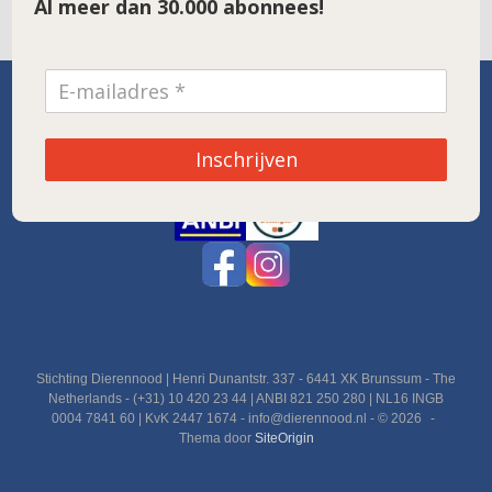
Al meer dan 30.000 abonnees!
SPONSOR VAN DE MAAND
Inschrijven
Noordwolde
Stichting Dierennood | Henri Dunantstr. 337 - 6441 XK Brunssum - The
Netherlands - (+31) 10 420 23 44 | ANBI 821 250 280 | NL16 INGB
0004 7841 60 | KvK 2447 1674 - info@dierennood.nl - © 2026
Thema door
SiteOrigin