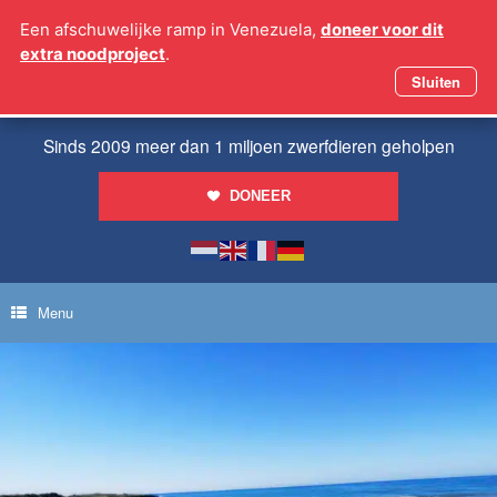
Ga
Een afschuwelijke ramp in Venezuela,
doneer voor dit
naar
extra noodproject
.
de
inhoud
Sluiten
Sinds 2009 meer dan 1 miljoen zwerfdieren geholpen
DONEER
Menu