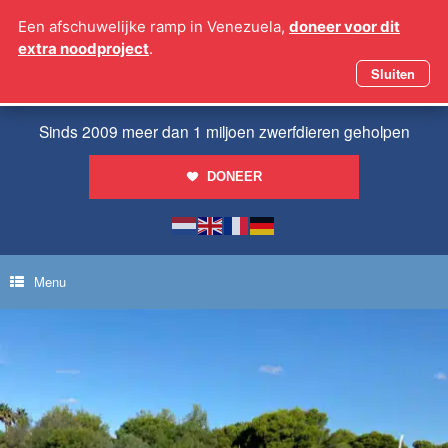
Ga
Een afschuwelijke ramp in Venezuela,
doneer voor dit
naar
extra noodproject
.
de
inhoud
Sluiten
Sinds 2009 meer dan 1 miljoen zwerfdieren geholpen
DONEER
Menu