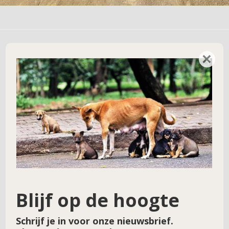
×
Geef een reactie
Je e-mailadres wordt niet gepubliceerd.
Vereiste velden zijn gemarkeerd met
*
Reactie
*
Blijf op de hoogte
Schrijf je in voor onze nieuwsbrief.
Naam
*