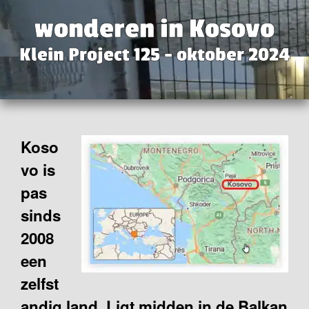
wonderen in Kosovo
Klein Project 125 - oktober 2024
Koso
vo is
pas
sinds
2008
een
zelfst
andig land. Ligt midden in de Balkan