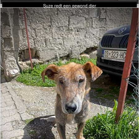
Suze redt een gewond dier