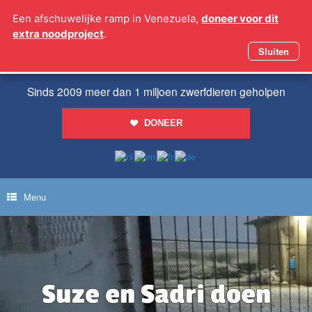
Ga
Een afschuwelijke ramp in Venezuela,
doneer voor dit
naar
extra noodproject
.
de
inhoud
Sluiten
Sinds 2009 meer dan 1 miljoen zwerfdieren geholpen
DONEER
Menu
Suze en Sadri doen