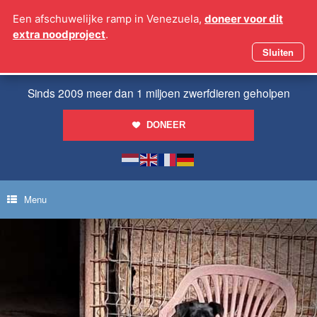
Ga
Een afschuwelijke ramp in Venezuela,
doneer voor dit
naar
extra noodproject
.
de
inhoud
Sluiten
Sinds 2009 meer dan 1 miljoen zwerfdieren geholpen
DONEER
Menu