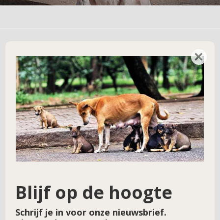
×
Geef een reactie
Je e-mailadres wordt niet gepubliceerd.
Vereiste velden zijn gemarkeerd met
*
Reactie
*
Blijf op de hoogte
Schrijf je in voor onze nieuwsbrief.
Naam
*