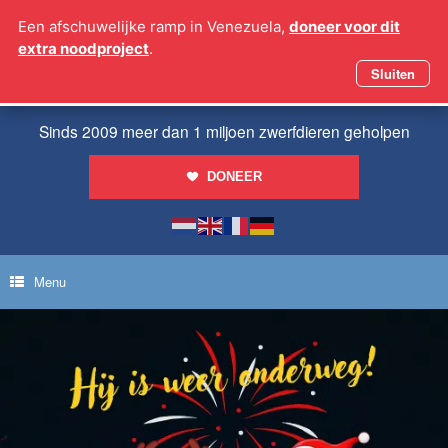
Ga
Een afschuwelijke ramp in Venezuela,
doneer voor dit
naar
extra noodproject
.
de
inhoud
Sluiten
Sinds 2009 meer dan 1 miljoen zwerfdieren geholpen
DONEER
Menu