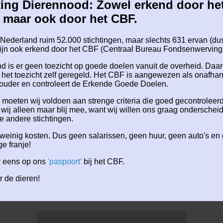
ting Dierennood: Zowel erkend door he
 maar ook door het CBF.
n Nederland ruim 52.000 stichtingen, maar slechts 631 ervan (du
zijn ook erkend door het CBF (Centraal Bureau Fondsenwerving
nd is er geen toezicht op goede doelen vanuit de overheid. Daa
 het toezicht zelf geregeld. Het CBF is aangewezen als onafhan
houder en controleert de Erkende Goede Doelen.
moeten wij voldoen aan strenge criteria die goed gecontroleer
 wij alleen maar blij mee, want wij willen ons graag onderschei
e andere stichtingen.
weinig kosten. Dus geen salarissen, geen huur, geen auto's en
e franje!
r eens op ons
'paspoort'
bij het CBF.
r de dieren!