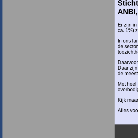
Stich
ANBI,
Er zijn i
ca. 1%) 
In ons la
de sector
toezicht
Daarvoor 
Daar zijn
de meest
Met heel 
overbodig
Kijk maa
Alles voo