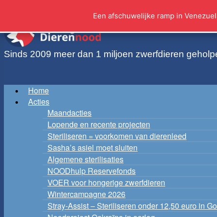
Ga
Een afschuwelijke ramp in Venezuel
naar
de
inhoud
Sinds 2009 meer dan 1 miljoen zwerfdieren geholp
Home
Acties
Maandacties
Lopende en recente projecten
Steriliseren = voorkomen van dierenleed
Sasha’s asiel moet sluiten
Algemene sterilisaties
NOODhulp Reservefonds
VOER voor hongerige zwerfdieren
Wintercampagne 2026
Stray-Assist – Steriliseren onder 12,50 euro in Go