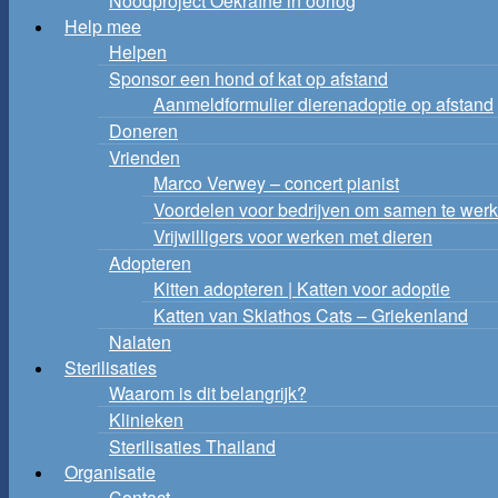
Noodproject Oekraïne in oorlog
Help mee
Helpen
Sponsor een hond of kat op afstand
Aanmeldformulier dierenadoptie op afstand
Doneren
Vrienden
Marco Verwey – concert pianist
Voordelen voor bedrijven om samen te werk
Vrijwilligers voor werken met dieren
Adopteren
Kitten adopteren | Katten voor adoptie
Katten van Skiathos Cats – Griekenland
Nalaten
Sterilisaties
Waarom is dit belangrijk?
Klinieken
Sterilisaties Thailand
Organisatie
Contact