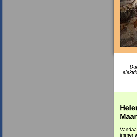
Dan
elektr
Hele
Maar
Vandaag
immer a