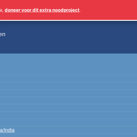
a,
doneer voor dit extra noodproject
.
en
a/India