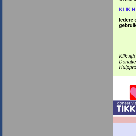
KLIK 
Iedere 
gebruik
Klik aj
Donatie
Hulppro