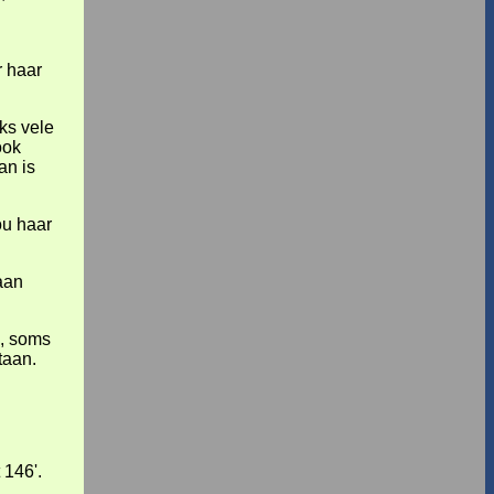
r haar
ks vele
ook
an is
ou haar
aan
d, soms
taan.
 146'.