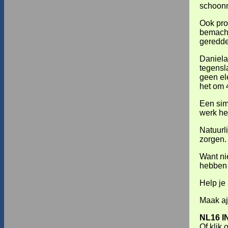
schoonm
Ook pro
bemacht
geredd
Daniela
tegensl
geen el
het om 
Een sim
werk hee
Natuurl
zorgen.
Want ni
hebben 
Help je
Maak aj
NL16 I
Of klik 