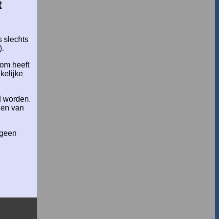
t
s slechts
).
rom heeft
kelijke
d worden.
den van
 geen