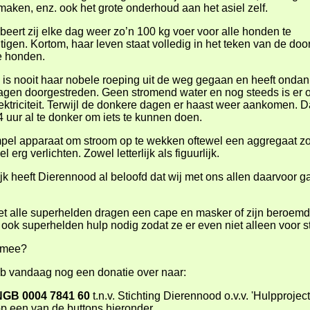
aken, enz. ook het grote onderhoud aan het asiel zelf.
beert zij elke dag weer zo’n 100 kg voer voor alle honden te
igen. Kortom, haar leven staat volledig in het teken van de doo
e honden.
 is nooit haar nobele roeping uit de weg gegaan en heeft ondan
agen doorgestreden. Geen stromend water en nog steeds is er 
ektriciteit. Terwijl de donkere dagen er haast weer aankomen. D
4 uur al te donker om iets te kunnen doen.
pel apparaat om stroom op te wekken oftewel een aggregaat z
l erg verlichten. Zowel letterlijk als figuurlijk.
ijk heeft Dierennood al beloofd dat wij met ons allen daarvoor g
et alle superhelden dragen een cape en masker of zijn beroem
ook superhelden hulp nodig zodat ze er even niet alleen voor s
 mee?
b vandaag nog een donatie over naar:
NGB 0004 7841 60
t.n.v. Stichting Dierennood o.v.v. 'Hulpproject
op een van de buttons hieronder.