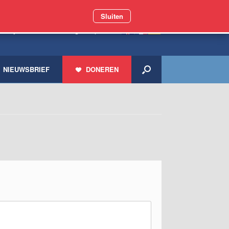
Sluiten
 miljoen zwerfdieren geholpen
NIEUWSBRIEF
DONEREN