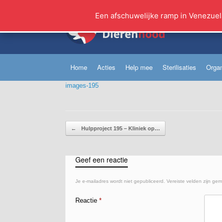
Ga
naar
Een afschuwelijke ramp in Venezuel
de
inhoud
Home
Acties
Help mee
Sterilisaties
Organ
images-195
Bericht navigatie
←
Hulpproject 195 – Kliniek op…
Geef een reactie
Je e-mailadres wordt niet gepubliceerd.
Vereiste velden zijn ge
Reactie
*