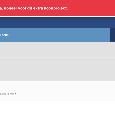
a,
doneer voor dit extra noodproject
.
Sinds 2009 meer dan 1
isatie
markeerd met
*