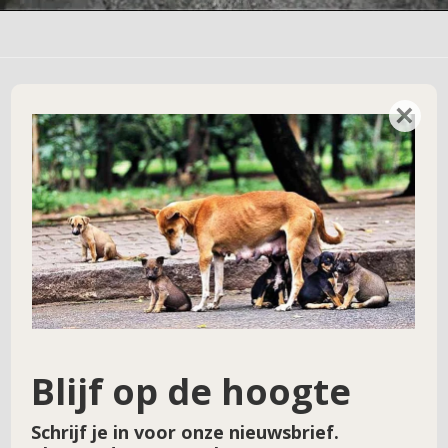
×
Geef een reactie
Je e-mailadres wordt niet gepubliceerd.
Vereiste velden zijn gemarkeerd met
*
Reactie
*
Blijf op de hoogte
Schrijf je in voor onze nieuwsbrief.
Naam
*