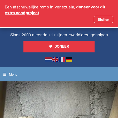
Ga
Een afschuwelijke ramp in Venezuela,
doneer voor dit
naar
extra noodproject
.
de
inhoud
Sluiten
Sinds 2009 meer dan 1 miljoen zwerfdieren geholpen
DONEER
Menu