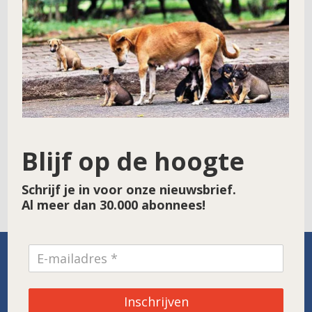
Naam
*
E-mail
*
Site
Blijf op de hoogte
Schrijf je in voor onze nieuwsbrief.
Al meer dan 30.000 abonnees!
SPONSOR VAN DE MAAND
Inschrijven
Noordwolde