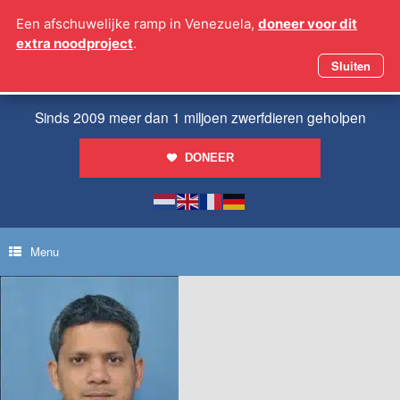
Ga
Een afschuwelijke ramp in Venezuela,
doneer voor dit
naar
extra noodproject
.
de
inhoud
Sluiten
Sinds 2009 meer dan 1 miljoen zwerfdieren geholpen
DONEER
Menu