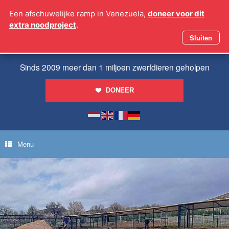
Ga
Een afschuwelijke ramp in Venezuela,
doneer voor dit
naar
extra noodproject
.
de
inhoud
Sluiten
Sinds 2009 meer dan 1 miljoen zwerfdieren geholpen
DONEER
Menu