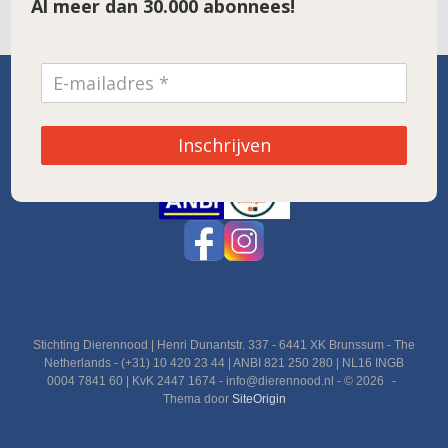
Al meer dan 30.000 abonnees!
SPONSOR VAN DE MAAND
Inschrijven
Noordwolde
Stichting Dierennood | Henri Dunantstr. 337 - 6441 XK Brunssum - The
Netherlands - (+31) 10 420 23 44 | ANBI 821 250 280 | NL16 INGB
0004 7841 60 | KvK 2447 1674 - info@dierennood.nl - © 2026
Thema door
SiteOrigin