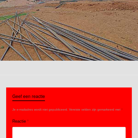
Geef een reactie
Je e-mailadres wordt niet gepubliceerd.
Vereiste velden zijn gemarkeerd met
*
Reactie
*