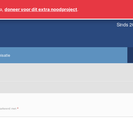
a,
doneer voor dit extra noodproject
.
Sinds 2
isatie
markeerd met
*