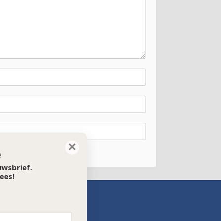
×
e
euwsbrief.
ees!