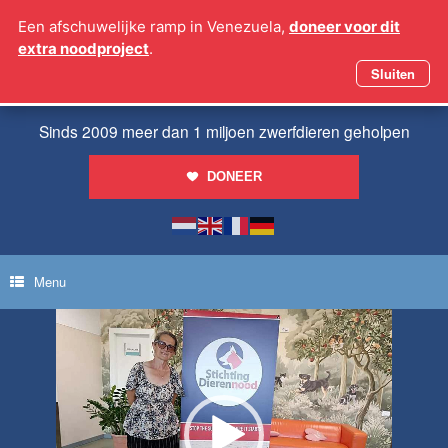
Ga
Een afschuwelijke ramp in Venezuela,
doneer voor dit
naar
extra noodproject
.
de
inhoud
Sluiten
Sinds 2009 meer dan 1 miljoen zwerfdieren geholpen
DONEER
Menu
Videospeler