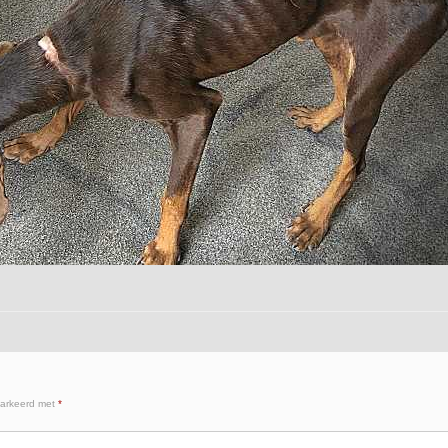
markeerd met
*