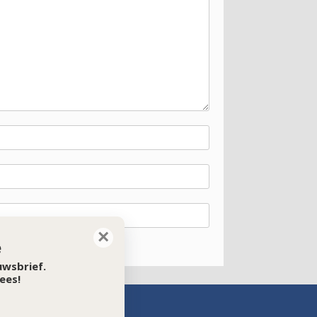
×
e
euwsbrief.
ees!