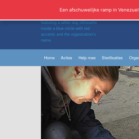
Ga
naar
Een afschuwelijke ramp in Venezuel
de
inhoud
Home
Acties
Help mee
Sterilisaties
Organ