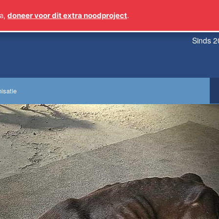
a,
doneer voor dit extra noodproject
.
Sinds 2
isatie